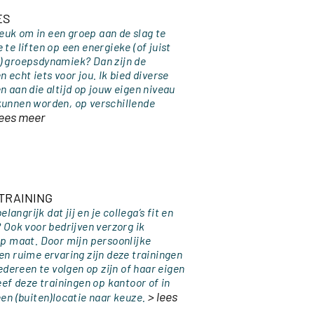
ES
 leuk om in een groep aan de slag te
te liften op een energieke (of juist
 groepsdynamiek? Dan zijn de
 echt iets voor jou. Ik bied diverse
 aan die altijd op jouw eigen niveau
unnen worden, op verschillende
lees meer
TRAINING
belangrijk dat jij en je collega’s fit en
 Ook voor bedrijven verzorg ik
op maat. Door mijn persoonlijke
en ruime ervaring zijn deze trainingen
iedereen te volgen op zijn of haar eigen
eef deze trainingen op kantoor of in
> lees
een (buiten)locatie naar keuze.