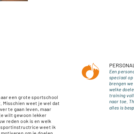
PERSONAL
Een personal
speciaal op
brengen we 
welke doelen
training vo
 naar een grote sportschool
naar toe. Th
t. Misschien weet je wel dat
alles is be
ever te gaan leven, maar
 je wilt gewoon lekker
uw reden ook is en welk
 sportinstructrice weet ik
 motiveren om je doelen