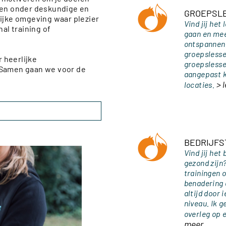
rten onder deskundige en
GROEPSL
lijke omgeving waar plezier
Vind jij het
al training of
gaan en mee 
ontspannen)
groepslessen
 heerlijke
groepslessen
 Samen gaan we voor de
aangepast k
> 
locaties.
BEDRIJFS
Vind jij het 
gezond zijn?
trainingen 
benadering 
altijd door 
niveau. Ik g
overleg op 
meer