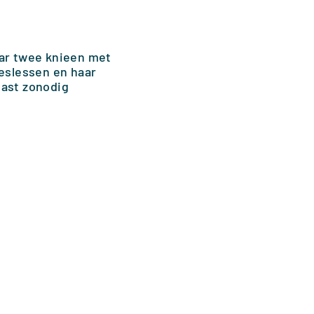
aar twee knieen met
teslessen en haar
past zonodig
LA
TRAINER