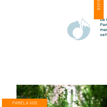
REVIEW
De 
Pam
man
oef
PAMELA VOS