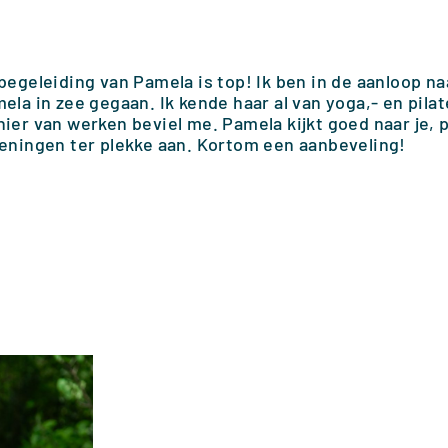
begeleiding van Pamela is top! Ik ben in de aanloop n
ela in zee gegaan. Ik kende haar al van yoga,- en pila
ier van werken beviel me. Pamela kijkt goed naar je, 
eningen ter plekke aan. Kortom een aanbeveling!
OVER PAME
SPORTINSTRUCTRICE EN PERSONAL 