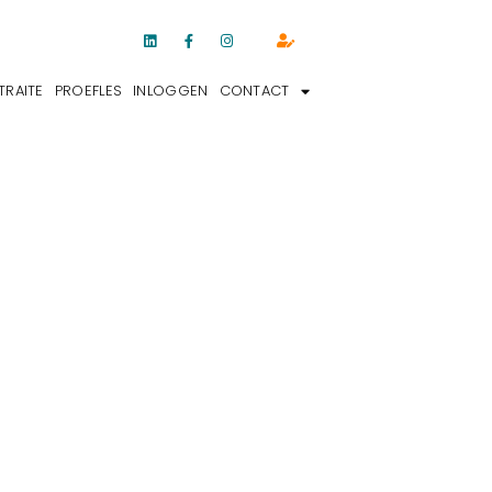
TRAITE
PROEFLES
INLOGGEN
CONTACT
, MASSAGE EN BODY & MIND RETRAITE